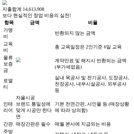
지출합계
14,613,908
보다 현실적인
창업 비용의 실천!
항목
금액
비율
가맹
반환되지 않는 금액
비
교육
총 교육일정은 2인기준 6일 교육
비
물류
계약만료 및 해지시 반환되는 금액
보증
(부가세없음)
금
실내 목공사 및 전기공사, 도장공사,
로열
천장공사,
내부시설공사, 외부공사
티
등
자율시공
인테
브랜드 통일성에
기본 전면간판, 사인물 등 (매장상황
리어
맞게 시공만 한다
에 따라 상의함)
면
간판
매장간판은 필수
매월 본사에 지급되는 비용
주방