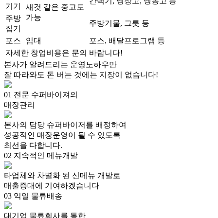
간택기, 냉장고, 냉동고 등
기기
새것 같은 중고도
가능
주방
주방기물, 그릇 등
집기
포스
임대
포스, 배달프로그램 등
자세한 창업비용은 문의 바랍니다!
본사가 알려드리는
운
영
노
하
우
만
잘 따라와도
돈 버는 것에는 지장
이 없습니다!
01
전문 수퍼바이져의
매장관리
본사의 담당 슈퍼바이저를 배정하여
성공적인 매장운영이 될 수 있도록
최선을 다합니다.
02
지속적인 메뉴개발
타업체와 차별화 된 신메뉴 개발로
매출증대에 기여하겠습니다
03
익일 물류배송
대기업 물류회사를 통한