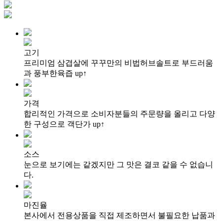
고기
프리미엄 삼겹살에 꾸꾸만의
비법허브솔트로 부드러움
과
풍부한육즙 up↑
가격
합리적인 가격으로
소비자분들의 주문량을 올리고
다양
한 구성으로 객단가 up↑
소스
눈으로 보기에는 같겠지만
그 맛은 결코 같을 수 없습니
다.
마진율
본사에서 전용상품을
직접 제조하면서 불필요한
납품과