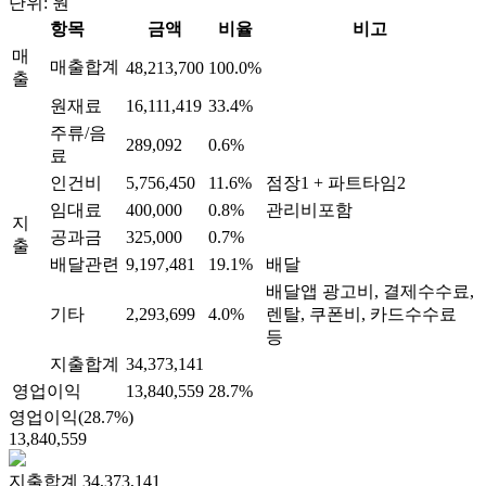
단위: 원
항목
금액
비율
비고
매
매출합계
48,213,700
100.0%
출
원재료
16,111,419
33.4%
주류/음
289,092
0.6%
료
인건비
5,756,450
11.6%
점장1 + 파트타임2
임대료
400,000
0.8%
관리비포함
지
공과금
325,000
0.7%
출
배달관련
9,197,481
19.1%
배달
배달앱 광고비, 결제수수료,
기타
2,293,699
4.0%
렌탈, 쿠폰비, 카드수수료
등
지출합계
34,373,141
영업이익
13,840,559
28.7%
영업이익(28.7%)
13,840,559
지출합계
34,373,141